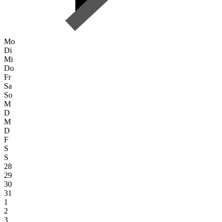
Mo
Di
Mi
Do
Fr
Sa
So
M
D
M
D
F
S
S
28
29
30
31
1
2
3