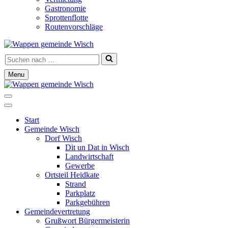
Gastronomie
Sprottenflotte
Routenvorschläge
Suchen
nach …
Menu
Navigationsmenü
Navigationsmenü
Start
Gemeinde Wisch
Dorf Wisch
Dit un Dat in Wisch
Landwirtschaft
Gewerbe
Ortsteil Heidkate
Strand
Parkplatz
Parkgebühren
Gemeindevertretung
Grußwort Bürgermeisterin