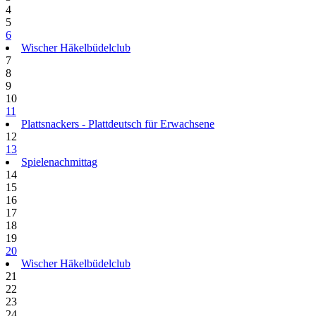
4
5
6
Wischer Häkelbüdelclub
7
8
9
10
11
Plattsnackers - Plattdeutsch für Erwachsene
12
13
Spielenachmittag
14
15
16
17
18
19
20
Wischer Häkelbüdelclub
21
22
23
24