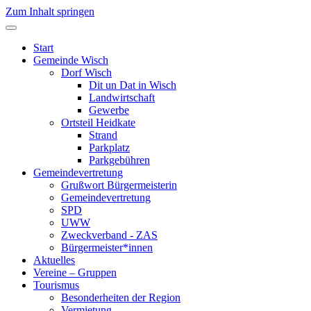
Zum Inhalt springen
Start
Gemeinde Wisch
Dorf Wisch
Dit un Dat in Wisch
Landwirtschaft
Gewerbe
Ortsteil Heidkate
Strand
Parkplatz
Parkgebühren
Gemeindevertretung
Grußwort Bürgermeisterin
Gemeindevertretung
SPD
UWW
Zweckverband - ZAS
Bürgermeister*innen
Aktuelles
Vereine – Gruppen
Tourismus
Besonderheiten der Region
Vermietung