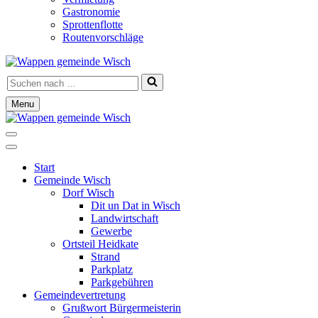
Gastronomie
Sprottenflotte
Routenvorschläge
Suchen
nach …
Menu
Navigationsmenü
Navigationsmenü
Start
Gemeinde Wisch
Dorf Wisch
Dit un Dat in Wisch
Landwirtschaft
Gewerbe
Ortsteil Heidkate
Strand
Parkplatz
Parkgebühren
Gemeindevertretung
Grußwort Bürgermeisterin