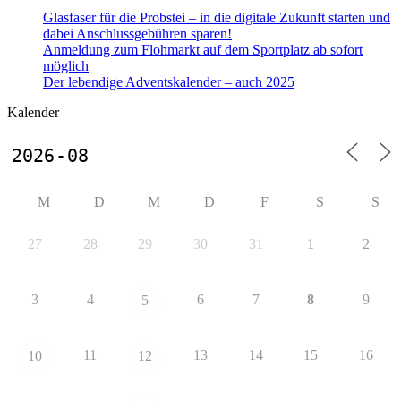
Glasfaser für die Probstei – in die digitale Zukunft starten und
dabei Anschlussgebühren sparen!
Anmeldung zum Flohmarkt auf dem Sportplatz ab sofort
möglich
Der lebendige Adventskalender – auch 2025
Kalender
M
D
M
D
F
S
S
27
28
29
30
31
1
2
3
4
6
7
8
9
5
11
13
14
15
16
10
12