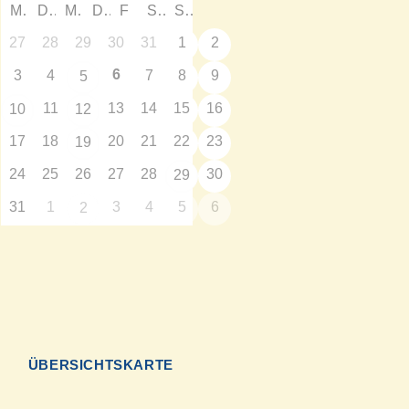
M
D
M
D
F
S
S
27
28
29
30
31
1
2
6
3
4
7
8
9
5
11
13
14
15
16
10
12
17
18
20
21
22
23
19
24
25
26
27
28
30
29
31
1
3
4
5
6
2
N
ÜBERSICHTSKARTE