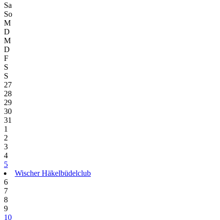
Sa
So
M
D
M
D
F
S
S
27
28
29
30
31
1
2
3
4
5
Wischer Häkelbüdelclub
6
7
8
9
10