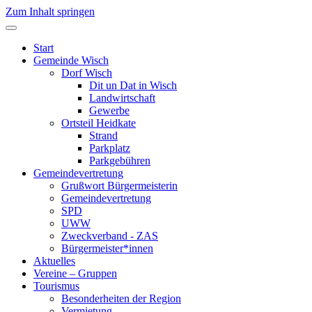
Zum Inhalt springen
Start
Gemeinde Wisch
Dorf Wisch
Dit un Dat in Wisch
Landwirtschaft
Gewerbe
Ortsteil Heidkate
Strand
Parkplatz
Parkgebühren
Gemeindevertretung
Grußwort Bürgermeisterin
Gemeindevertretung
SPD
UWW
Zweckverband - ZAS
Bürgermeister*innen
Aktuelles
Vereine – Gruppen
Tourismus
Besonderheiten der Region
Vermietung