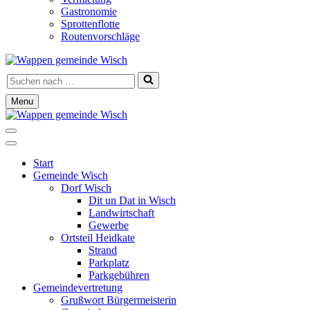
Gastronomie
Sprottenflotte
Routenvorschläge
Suchen
nach …
Menu
Navigationsmenü
Navigationsmenü
Start
Gemeinde Wisch
Dorf Wisch
Dit un Dat in Wisch
Landwirtschaft
Gewerbe
Ortsteil Heidkate
Strand
Parkplatz
Parkgebühren
Gemeindevertretung
Grußwort Bürgermeisterin