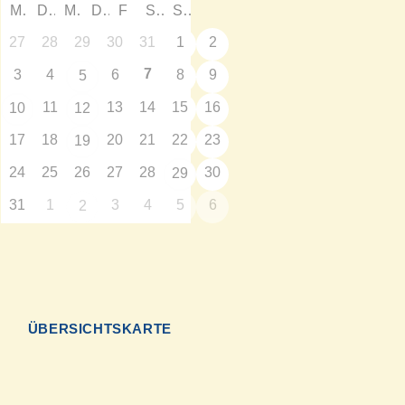
M
D
M
D
F
S
S
27
28
29
30
31
1
2
7
3
4
6
8
9
5
11
13
14
15
16
10
12
17
18
20
21
22
23
19
24
25
26
27
28
30
29
31
1
3
4
5
6
2
N
ÜBERSICHTSKARTE