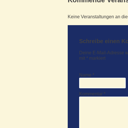
Keine Veranstaltungen an di
Schreibe einen 
Deine E-Mail-Adresse wir
mit
*
markiert
Name
*
Kommentar
*