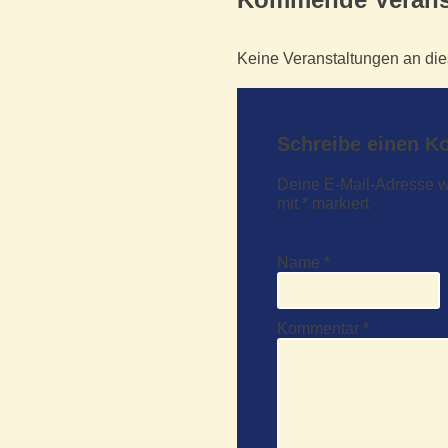
Keine Veranstaltungen an di
Schreibe einen 
Deine E-Mail-Adresse wir
mit
*
markiert
Name
*
Kommentar
*