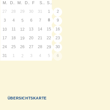
M
D
M
D
F
S
S
27
28
29
30
31
1
2
8
3
4
6
7
9
5
11
13
14
15
16
10
12
17
18
20
21
22
23
19
24
25
26
27
28
30
29
31
1
3
4
5
6
2
N
ÜBERSICHTSKARTE