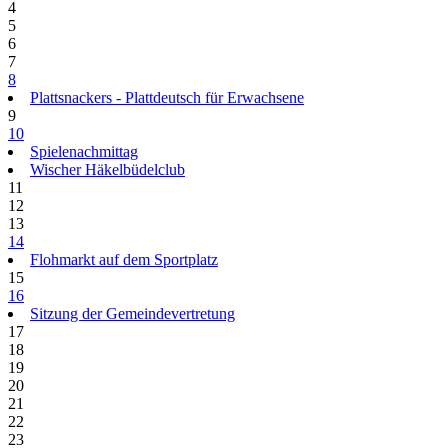
4
5
6
7
8
Plattsnackers - Plattdeutsch für Erwachsene
9
10
Spielenachmittag
Wischer Häkelbüdelclub
11
12
13
14
Flohmarkt auf dem Sportplatz
15
16
Sitzung der Gemeindevertretung
17
18
19
20
21
22
23