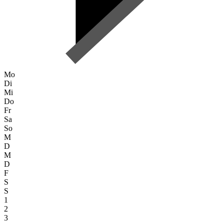
Mo
Di
Mi
Do
Fr
Sa
So
M
D
M
D
F
S
S
1
2
3