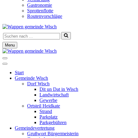
Gastronomie
Sprottenflotte
Routenvorschläge
Suchen
nach …
Menu
Navigationsmenü
Navigationsmenü
Start
Gemeinde Wisch
Dorf Wisch
Dit un Dat in Wisch
Landwirtschaft
Gewerbe
Ortsteil Heidkate
Strand
Parkplatz
Parkgebühren
Gemeindevertretung
Grußwort Bürgermeisterin