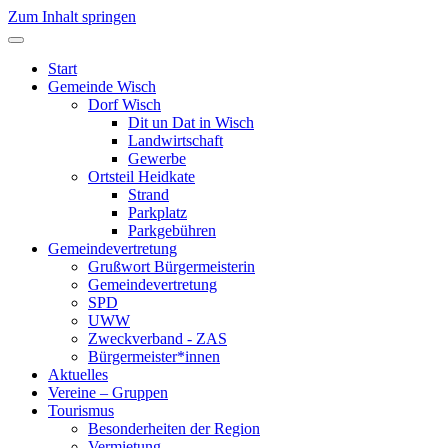
Zum Inhalt springen
Start
Gemeinde Wisch
Dorf Wisch
Dit un Dat in Wisch
Landwirtschaft
Gewerbe
Ortsteil Heidkate
Strand
Parkplatz
Parkgebühren
Gemeindevertretung
Grußwort Bürgermeisterin
Gemeindevertretung
SPD
UWW
Zweckverband - ZAS
Bürgermeister*innen
Aktuelles
Vereine – Gruppen
Tourismus
Besonderheiten der Region
Vermietung