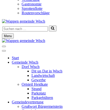
Gastronomie
Sprottenflotte
Routenvorschläge
Suchen
nach …
Menu
Navigationsmenü
Navigationsmenü
Start
Gemeinde Wisch
Dorf Wisch
Dit un Dat in Wisch
Landwirtschaft
Gewerbe
Ortsteil Heidkate
Strand
Parkplatz
Parkgebühren
Gemeindevertretung
Grußwort Bürgermeisterin