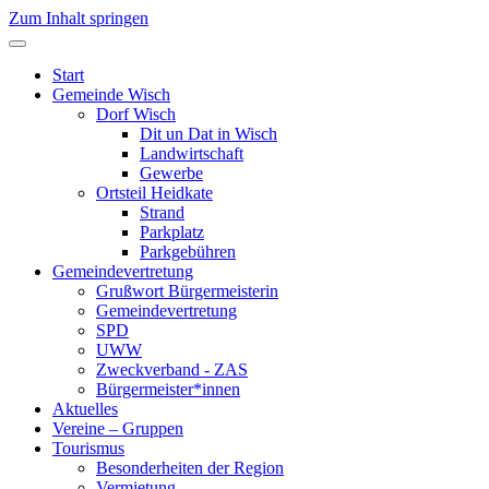
Zum Inhalt springen
Start
Gemeinde Wisch
Dorf Wisch
Dit un Dat in Wisch
Landwirtschaft
Gewerbe
Ortsteil Heidkate
Strand
Parkplatz
Parkgebühren
Gemeindevertretung
Grußwort Bürgermeisterin
Gemeindevertretung
SPD
UWW
Zweckverband - ZAS
Bürgermeister*innen
Aktuelles
Vereine – Gruppen
Tourismus
Besonderheiten der Region
Vermietung