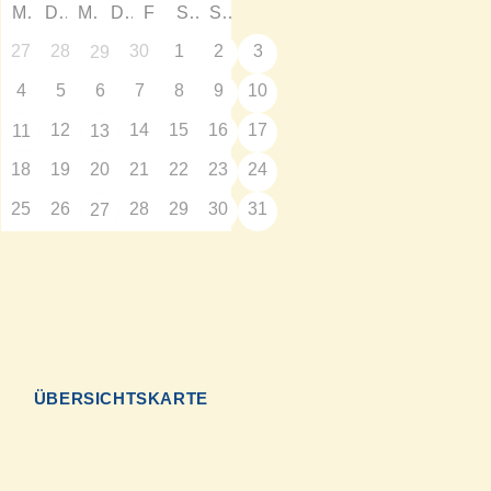
M
D
M
D
F
S
S
27
28
30
1
2
3
29
4
5
6
7
8
9
10
12
14
15
16
17
11
13
18
19
20
21
22
23
24
25
26
28
29
30
31
27
N
ÜBERSICHTSKARTE