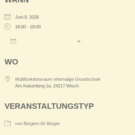
Juni 8. 2026
16:00 - 18:00
Zum Kalender hinzufügen
ICS herunterladen
Google Kalender
iCalendar
Office 365
Outlook Live
WO
Multifunktionsraum ehemalige Grundschule
Am Kaiserberg 1a, 24217 Wisch
VERANSTALTUNGSTYP
von Bürgern für Bürger