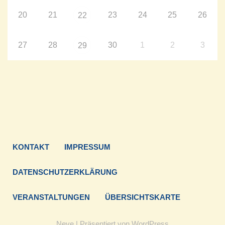
20
21
23
24
25
26
22
27
28
30
1
2
3
29
KONTAKT
IMPRESSUM
DATENSCHUTZERKLÄRUNG
VERANSTALTUNGEN
ÜBERSICHTSKARTE
Neve
| Präsentiert von
WordPress