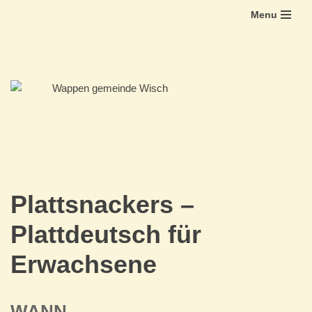
Menu
Zum
Inhalt
springen
Plattsnackers –
Plattdeutsch für
Erwachsene
WANN