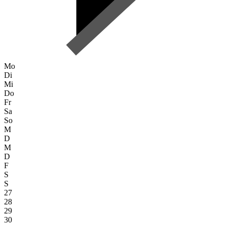
Mo
Di
Mi
Do
Fr
Sa
So
M
D
M
D
F
S
S
27
28
29
30