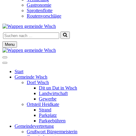
Gastronomie
Sprottenflotte
Routenvorschläge
Suchen
nach …
Menu
Navigationsmenü
Navigationsmenü
Start
Gemeinde Wisch
Dorf Wisch
Dit un Dat in Wisch
Landwirtschaft
Gewerbe
Ortsteil Heidkate
Strand
Parkplatz
Parkgebühren
Gemeindevertretung
Grußwort Bürgermeisterin