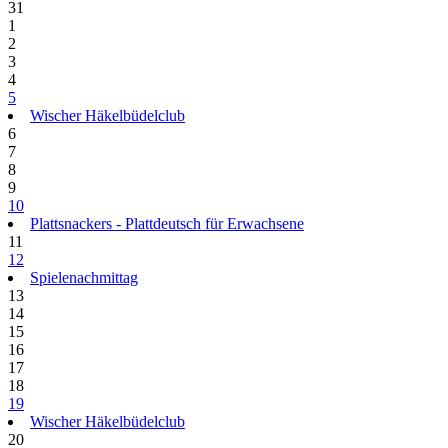
31
1
2
3
4
5
Wischer Häkelbüdelclub
6
7
8
9
10
Plattsnackers - Plattdeutsch für Erwachsene
11
12
Spielenachmittag
13
14
15
16
17
18
19
Wischer Häkelbüdelclub
20