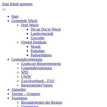
Zum Inhalt springen
Start
Gemeinde Wisch
Dorf Wisch
Dit un Dat in Wisch
Landwirtschaft
Gewerbe
Ortsteil Heidkate
Strand
Parkplatz
Parkgebühren
Gemeindevertretung
Grußwort Bürgermeisterin
Gemeindevertretung
SPD
UWW
Zweckverband - ZAS
Bürgermeister*innen
Aktuelles
Vereine – Gruppen
Tourismus
Besonderheiten der Region
Vermietung