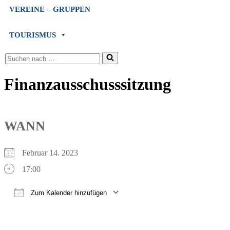
VEREINE – GRUPPEN
TOURISMUS
Suchen
nach …
Finanzausschusssitzung
WANN
Februar 14. 2023
17:00
Zum Kalender hinzufügen
ICS herunterladen
Google Kalender
iCalendar
Office 365
Outlook Live