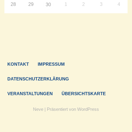
28
29
1
2
3
4
30
KONTAKT
IMPRESSUM
DATENSCHUTZERKLÄRUNG
VERANSTALTUNGEN
ÜBERSICHTSKARTE
Neve
| Präsentiert von
WordPress