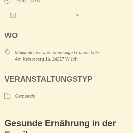
19:00 - 20:00
Zum Kalender hinzufügen
ICS herunterladen
Google Kalender
iCalendar
Office 365
Outlook Live
WO
Multifunktionsraum ehemalige Grundschule
Am Kaiserberg 1a, 24217 Wisch
VERANSTALTUNGSTYP
Gemeinde
Gesunde Ernährung in der