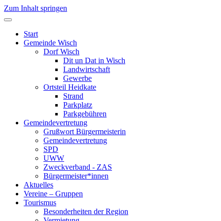
Zum Inhalt springen
Start
Gemeinde Wisch
Dorf Wisch
Dit un Dat in Wisch
Landwirtschaft
Gewerbe
Ortsteil Heidkate
Strand
Parkplatz
Parkgebühren
Gemeindevertretung
Grußwort Bürgermeisterin
Gemeindevertretung
SPD
UWW
Zweckverband - ZAS
Bürgermeister*innen
Aktuelles
Vereine – Gruppen
Tourismus
Besonderheiten der Region
Vermietung