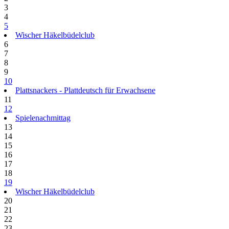
3
4
5
Wischer Häkelbüdelclub
6
7
8
9
10
Plattsnackers - Plattdeutsch für Erwachsene
11
12
Spielenachmittag
13
14
15
16
17
18
19
Wischer Häkelbüdelclub
20
21
22
23