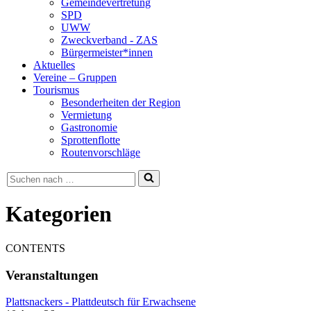
Gemeindevertretung
SPD
UWW
Zweckverband - ZAS
Bürgermeister*innen
Aktuelles
Vereine – Gruppen
Tourismus
Besonderheiten der Region
Vermietung
Gastronomie
Sprottenflotte
Routenvorschläge
Suchen
nach …
Kategorien
CONTENTS
Veranstaltungen
Plattsnackers - Plattdeutsch für Erwachsene