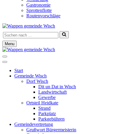
Gastronomie
Sprottenflotte
Routenvorschläge
Suchen
nach …
Menu
Navigationsmenü
Navigationsmenü
Start
Gemeinde Wisch
Dorf Wisch
Dit un Dat in Wisch
Landwirtschaft
Gewerbe
Ortsteil Heidkate
Strand
Parkplatz
Parkgebühren
Gemeindevertretung
Grußwort Bürgermeisterin