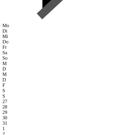
Mo
Di
Mi
Do
Fr
Sa
So
M
D
M
D
F
S
S
27
28
29
30
31
1
2