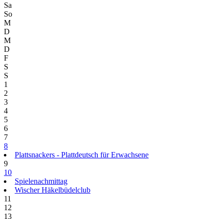
Sa
So
M
D
M
D
F
S
S
1
2
3
4
5
6
7
8
Plattsnackers - Plattdeutsch für Erwachsene
9
10
Spielenachmittag
Wischer Häkelbüdelclub
11
12
13