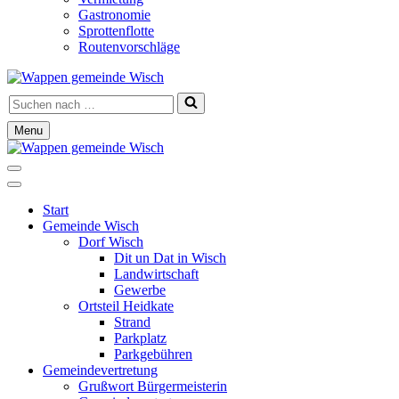
Gastronomie
Sprottenflotte
Routenvorschläge
Suchen
nach …
Menu
Navigationsmenü
Navigationsmenü
Start
Gemeinde Wisch
Dorf Wisch
Dit un Dat in Wisch
Landwirtschaft
Gewerbe
Ortsteil Heidkate
Strand
Parkplatz
Parkgebühren
Gemeindevertretung
Grußwort Bürgermeisterin