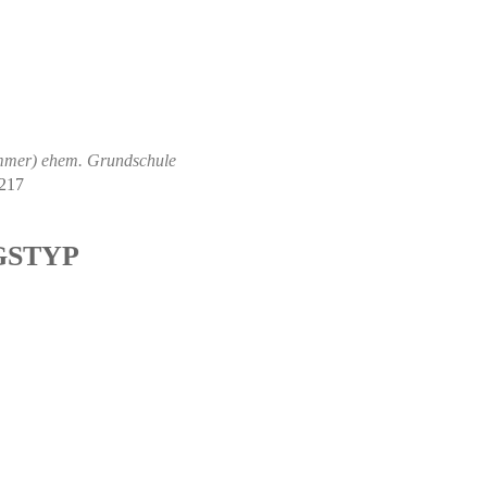
mmer) ehem. Grundschule
4217
GSTYP