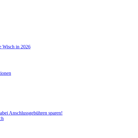
de Wisch in 2026
d dabei Anschlussgebühren sparen!
ch