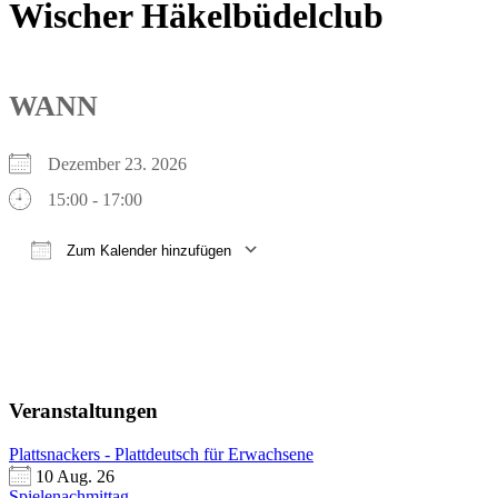
Wischer Häkelbüdelclub
WANN
Dezember 23. 2026
15:00 - 17:00
Zum Kalender hinzufügen
ICS herunterladen
Google Kalender
iCalendar
Office 365
Outlook Live
Veranstaltungen
Plattsnackers - Plattdeutsch für Erwachsene
10 Aug. 26
Spielenachmittag