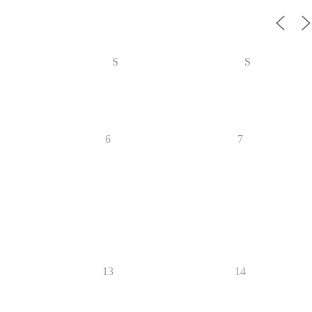
S
S
6
7
13
14