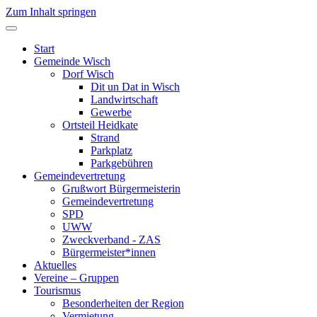
Zum Inhalt springen
Start
Gemeinde Wisch
Dorf Wisch
Dit un Dat in Wisch
Landwirtschaft
Gewerbe
Ortsteil Heidkate
Strand
Parkplatz
Parkgebühren
Gemeindevertretung
Grußwort Bürgermeisterin
Gemeindevertretung
SPD
UWW
Zweckverband - ZAS
Bürgermeister*innen
Aktuelles
Vereine – Gruppen
Tourismus
Besonderheiten der Region
Vermietung