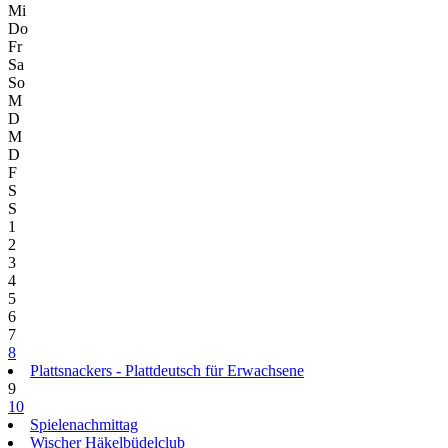
Mi
Do
Fr
Sa
So
M
D
M
D
F
S
S
1
2
3
4
5
6
7
8
Plattsnackers - Plattdeutsch für Erwachsene
9
10
Spielenachmittag
Wischer Häkelbüdelclub