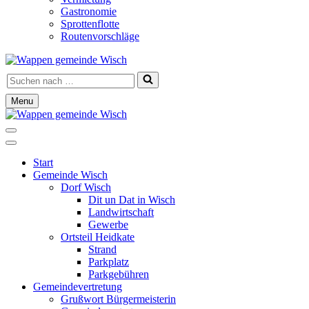
Gastronomie
Sprottenflotte
Routenvorschläge
Suchen
nach …
Menu
Navigationsmenü
Navigationsmenü
Start
Gemeinde Wisch
Dorf Wisch
Dit un Dat in Wisch
Landwirtschaft
Gewerbe
Ortsteil Heidkate
Strand
Parkplatz
Parkgebühren
Gemeindevertretung
Grußwort Bürgermeisterin