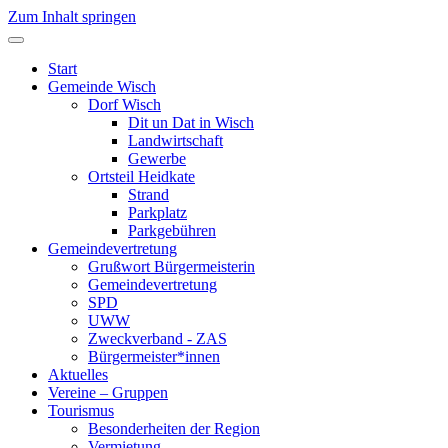
Zum Inhalt springen
Start
Gemeinde Wisch
Dorf Wisch
Dit un Dat in Wisch
Landwirtschaft
Gewerbe
Ortsteil Heidkate
Strand
Parkplatz
Parkgebühren
Gemeindevertretung
Grußwort Bürgermeisterin
Gemeindevertretung
SPD
UWW
Zweckverband - ZAS
Bürgermeister*innen
Aktuelles
Vereine – Gruppen
Tourismus
Besonderheiten der Region
Vermietung