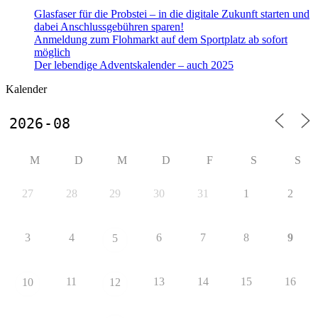
Glasfaser für die Probstei – in die digitale Zukunft starten und
dabei Anschlussgebühren sparen!
Anmeldung zum Flohmarkt auf dem Sportplatz ab sofort
möglich
Der lebendige Adventskalender – auch 2025
Kalender
M
D
M
D
F
S
S
27
28
29
30
31
1
2
3
4
6
7
8
9
5
11
13
14
15
16
10
12