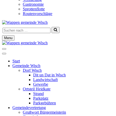
Gastronomie
Sprottenflotte
Routenvorschläge
Suchen
nach …
Menu
Navigationsmenü
Navigationsmenü
Start
Gemeinde Wisch
Dorf Wisch
Dit un Dat in Wisch
Landwirtschaft
Gewerbe
Ortsteil Heidkate
Strand
Parkplatz
Parkgebühren
Gemeindevertretung
Grußwort Bürgermeisterin