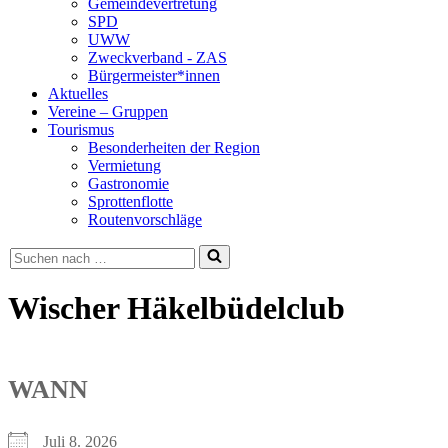
Gemeindevertretung
SPD
UWW
Zweckverband - ZAS
Bürgermeister*innen
Aktuelles
Vereine – Gruppen
Tourismus
Besonderheiten der Region
Vermietung
Gastronomie
Sprottenflotte
Routenvorschläge
Suchen
nach …
Wischer Häkelbüdelclub
WANN
Juli 8. 2026