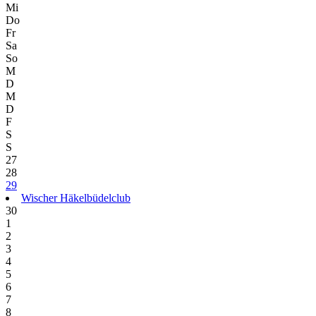
Mi
Do
Fr
Sa
So
M
D
M
D
F
S
S
27
28
29
Wischer Häkelbüdelclub
30
1
2
3
4
5
6
7
8