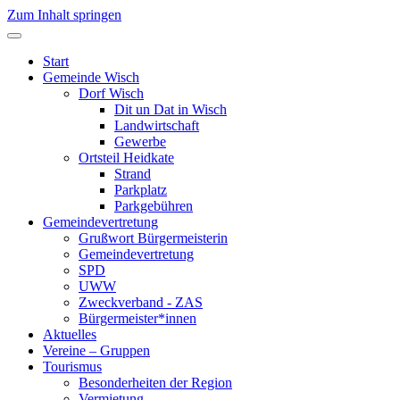
Zum Inhalt springen
Start
Gemeinde Wisch
Dorf Wisch
Dit un Dat in Wisch
Landwirtschaft
Gewerbe
Ortsteil Heidkate
Strand
Parkplatz
Parkgebühren
Gemeindevertretung
Grußwort Bürgermeisterin
Gemeindevertretung
SPD
UWW
Zweckverband - ZAS
Bürgermeister*innen
Aktuelles
Vereine – Gruppen
Tourismus
Besonderheiten der Region
Vermietung