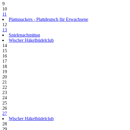
9
10
11
Plattsnackers - Plattdeutsch für Erwachsene
12
13
Spielenachmittag
Wischer Häkelbüdelclub
14
15
16
17
18
19
20
21
22
23
24
25
26
27
Wischer Häkelbüdelclub
28
29