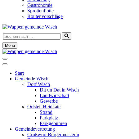
Gastronomie
Sprottenflotte
Routenvorschläge
Suchen
nach …
Menu
Navigationsmenü
Navigationsmenü
Start
Gemeinde Wisch
Dorf Wisch
Dit un Dat in Wisch
Landwirtschaft
Gewerbe
Ortsteil Heidkate
Strand
Parkplatz
Parkgebühren
Gemeindevertretung
Grußwort Bürgermeisterin