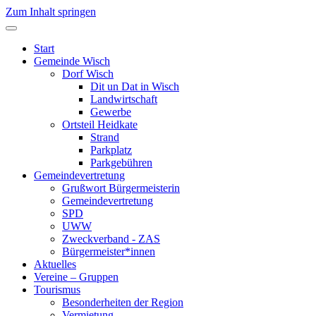
Zum Inhalt springen
Start
Gemeinde Wisch
Dorf Wisch
Dit un Dat in Wisch
Landwirtschaft
Gewerbe
Ortsteil Heidkate
Strand
Parkplatz
Parkgebühren
Gemeindevertretung
Grußwort Bürgermeisterin
Gemeindevertretung
SPD
UWW
Zweckverband - ZAS
Bürgermeister*innen
Aktuelles
Vereine – Gruppen
Tourismus
Besonderheiten der Region
Vermietung