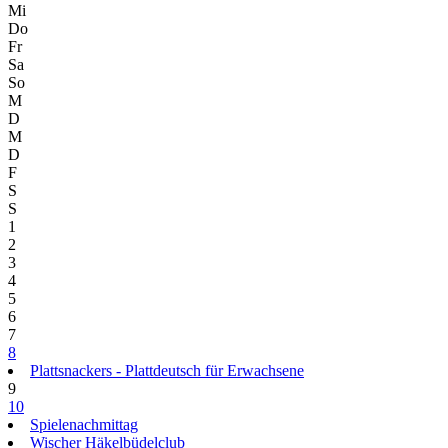
Mi
Do
Fr
Sa
So
M
D
M
D
F
S
S
1
2
3
4
5
6
7
8
Plattsnackers - Plattdeutsch für Erwachsene
9
10
Spielenachmittag
Wischer Häkelbüdelclub