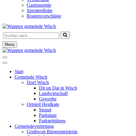
Gastronomie
Sprottenflotte
Routenvorschläge
Suchen
nach …
Menu
Navigationsmenü
Navigationsmenü
Start
Gemeinde Wisch
Dorf Wisch
Dit un Dat in Wisch
Landwirtschaft
Gewerbe
Ortsteil Heidkate
Strand
Parkplatz
Parkgebühren
Gemeindevertretung
Grußwort Bürgermeisterin