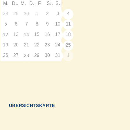
M
D
M
D
F
S
S
28
29
1
2
3
4
30
5
6
7
8
9
10
11
13
15
16
17
18
12
14
19
20
21
22
23
24
25
26
27
29
30
31
1
28
N
ÜBERSICHTSKARTE