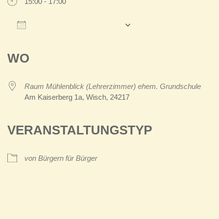
15:00 - 17:00
Zum Kalender hinzufügen
ICS herunterladen
Google Kalender
iCalendar
Office 365
Outlook Live
WO
Raum Mühlenblick (Lehrerzimmer) ehem. Grundschule
Am Kaiserberg 1a, Wisch, 24217
VERANSTALTUNGSTYP
von Bürgern für Bürger