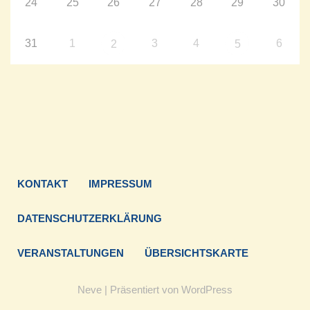
24
25
26
27
28
29
30
31
1
3
4
6
2
5
KONTAKT
IMPRESSUM
DATENSCHUTZERKLÄRUNG
VERANSTALTUNGEN
ÜBERSICHTSKARTE
Neve
| Präsentiert von
WordPress