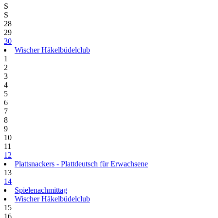
S
S
28
29
30
Wischer Häkelbüdelclub
1
2
3
4
5
6
7
8
9
10
11
12
Plattsnackers - Plattdeutsch für Erwachsene
13
14
Spielenachmittag
Wischer Häkelbüdelclub
15
16