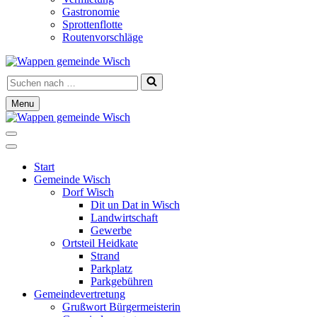
Gastronomie
Sprottenflotte
Routenvorschläge
Suchen
nach …
Menu
Navigationsmenü
Navigationsmenü
Start
Gemeinde Wisch
Dorf Wisch
Dit un Dat in Wisch
Landwirtschaft
Gewerbe
Ortsteil Heidkate
Strand
Parkplatz
Parkgebühren
Gemeindevertretung
Grußwort Bürgermeisterin