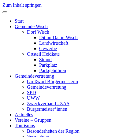
Zum Inhalt springen
Start
Gemeinde Wisch
Dorf Wisch
Dit un Dat in Wisch
Landwirtschaft
Gewerbe
Ortsteil Heidkate
Strand
Parkplatz
Parkgebühren
Gemeindevertretung
Grußwort Bürgermeisterin
Gemeindevertretung
SPD
UWW
Zweckverband - ZAS
Bürgermeister*innen
Aktuelles
Vereine – Gruppen
Tourismus
Besonderheiten der Region
Vermietung