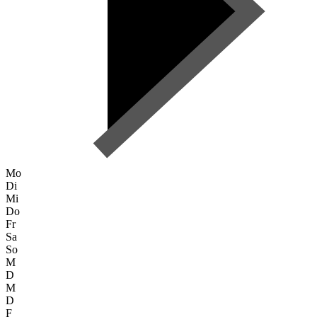
Mo
Di
Mi
Do
Fr
Sa
So
M
D
M
D
F