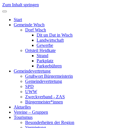
Zum Inhalt springen
Start
Gemeinde Wisch
Dorf Wisch
Dit un Dat in Wisch
Landwirtschaft
Gewerbe
Ortsteil Heidkate
Strand
Parkplatz
Parkgebühren
Gemeindevertretung
Grußwort Bürgermeisterin
Gemeindevertretung
SPD
UWW
Zweckverband - ZAS
Bürgermeister*innen
Aktuelles
Vereine – Gruppen
Tourismus
Besonderheiten der Region
Vermietung