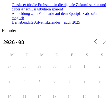
Glasfaser für die Probstei – in die digitale Zukunft starten und
dabei Anschlussgebühren sparen!
Anmeldung zum Flohmarkt auf dem Sportplatz ab sofort
möglich
Der lebendige Adventskalender – auch 2025
Kalender
M
D
M
D
F
S
S
27
28
29
30
31
1
2
3
4
6
7
8
9
5
11
13
14
15
16
10
12