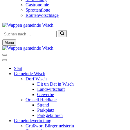
Gastronomie
Sprottenflotte
Routenvorschläge
Suchen
nach …
Menu
Navigationsmenü
Navigationsmenü
Start
Gemeinde Wisch
Dorf Wisch
Dit un Dat in Wisch
Landwirtschaft
Gewerbe
Ortsteil Heidkate
Strand
Parkplatz
Parkgebühren
Gemeindevertretung
Grußwort Bürgermeisterin