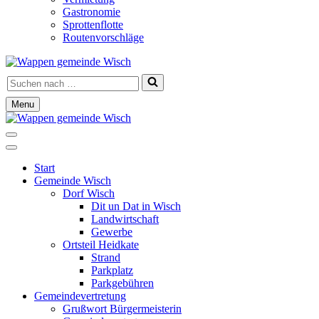
Gastronomie
Sprottenflotte
Routenvorschläge
Suchen
nach …
Menu
Navigationsmenü
Navigationsmenü
Start
Gemeinde Wisch
Dorf Wisch
Dit un Dat in Wisch
Landwirtschaft
Gewerbe
Ortsteil Heidkate
Strand
Parkplatz
Parkgebühren
Gemeindevertretung
Grußwort Bürgermeisterin