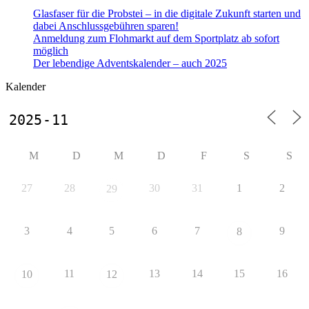
Glasfaser für die Probstei – in die digitale Zukunft starten und
dabei Anschlussgebühren sparen!
Anmeldung zum Flohmarkt auf dem Sportplatz ab sofort
möglich
Der lebendige Adventskalender – auch 2025
Kalender
M
D
M
D
F
S
S
27
28
30
31
1
2
29
3
4
5
6
7
9
8
11
13
14
15
16
10
12