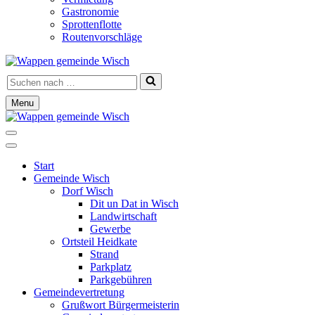
Gastronomie
Sprottenflotte
Routenvorschläge
Suchen
nach …
Menu
Navigationsmenü
Navigationsmenü
Start
Gemeinde Wisch
Dorf Wisch
Dit un Dat in Wisch
Landwirtschaft
Gewerbe
Ortsteil Heidkate
Strand
Parkplatz
Parkgebühren
Gemeindevertretung
Grußwort Bürgermeisterin