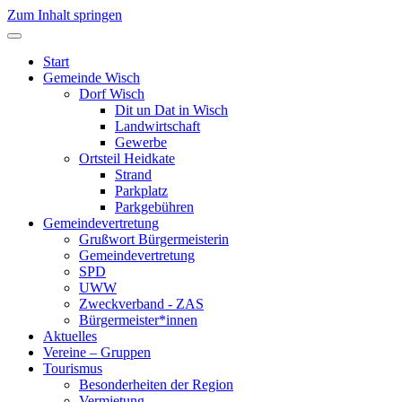
Zum Inhalt springen
Start
Gemeinde Wisch
Dorf Wisch
Dit un Dat in Wisch
Landwirtschaft
Gewerbe
Ortsteil Heidkate
Strand
Parkplatz
Parkgebühren
Gemeindevertretung
Grußwort Bürgermeisterin
Gemeindevertretung
SPD
UWW
Zweckverband - ZAS
Bürgermeister*innen
Aktuelles
Vereine – Gruppen
Tourismus
Besonderheiten der Region
Vermietung