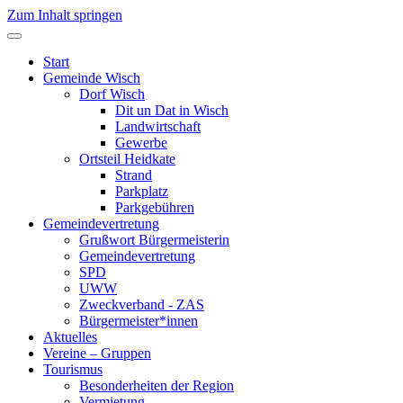
Zum Inhalt springen
Start
Gemeinde Wisch
Dorf Wisch
Dit un Dat in Wisch
Landwirtschaft
Gewerbe
Ortsteil Heidkate
Strand
Parkplatz
Parkgebühren
Gemeindevertretung
Grußwort Bürgermeisterin
Gemeindevertretung
SPD
UWW
Zweckverband - ZAS
Bürgermeister*innen
Aktuelles
Vereine – Gruppen
Tourismus
Besonderheiten der Region
Vermietung