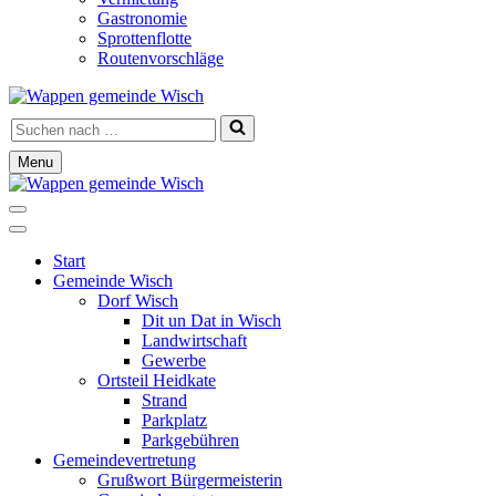
Gastronomie
Sprottenflotte
Routenvorschläge
Suchen
nach …
Menu
Navigationsmenü
Navigationsmenü
Start
Gemeinde Wisch
Dorf Wisch
Dit un Dat in Wisch
Landwirtschaft
Gewerbe
Ortsteil Heidkate
Strand
Parkplatz
Parkgebühren
Gemeindevertretung
Grußwort Bürgermeisterin