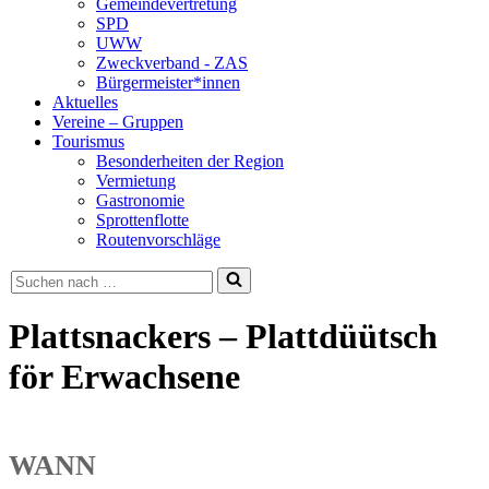
Gemeindevertretung
SPD
UWW
Zweckverband - ZAS
Bürgermeister*innen
Aktuelles
Vereine – Gruppen
Tourismus
Besonderheiten der Region
Vermietung
Gastronomie
Sprottenflotte
Routenvorschläge
Suchen
nach …
Plattsnackers – Plattdüütsch
för Erwachsene
WANN