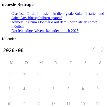
neueste Beiträge
Glasfaser für die Probstei – in die digitale Zukunft starten und
dabei Anschlussgebühren sparen!
Anmeldung zum Flohmarkt auf dem Sportplatz ab sofort
möglich
Der lebendige Adventskalender – auch 2025
Kalender
M
D
M
D
F
S
S
27
28
29
30
31
1
2
3
4
6
7
8
9
5
11
13
14
15
16
10
12