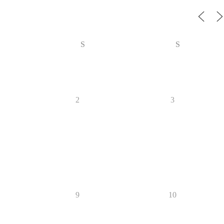
S
S
2
3
9
10