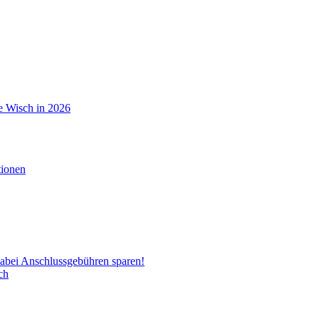
de Wisch in 2026
d dabei Anschlussgebühren sparen!
ch