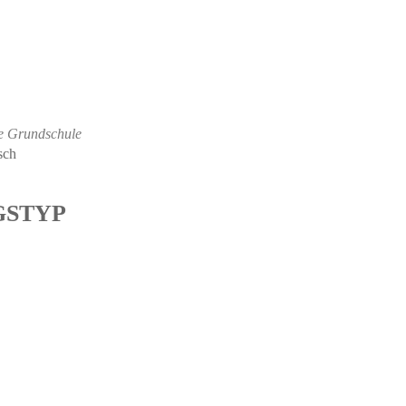
e Grundschule
sch
GSTYP