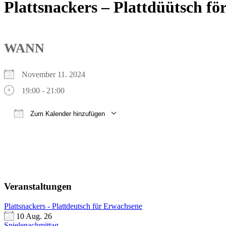
Plattsnackers – Plattdüütsch f
WANN
November 11. 2024
19:00 - 21:00
Zum Kalender hinzufügen
ICS herunterladen
Google Kalender
iCalendar
Office 365
Outlook Live
Veranstaltungen
Plattsnackers - Plattdeutsch für Erwachsene
10 Aug. 26
Spielenachmittag