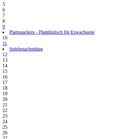
5
6
7
8
9
Plattsnackers - Plattdüütsch för Erwachsene
10
11
Spielenachmittag
12
13
14
15
16
17
18
19
20
21
22
23
24
25
26
27