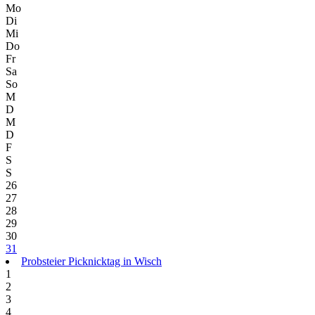
Mo
Di
Mi
Do
Fr
Sa
So
M
D
M
D
F
S
S
26
27
28
29
30
31
Probsteier Picknicktag in Wisch
1
2
3
4