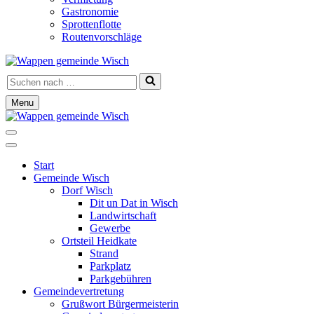
Gastronomie
Sprottenflotte
Routenvorschläge
Suchen
nach …
Menu
Navigationsmenü
Navigationsmenü
Start
Gemeinde Wisch
Dorf Wisch
Dit un Dat in Wisch
Landwirtschaft
Gewerbe
Ortsteil Heidkate
Strand
Parkplatz
Parkgebühren
Gemeindevertretung
Grußwort Bürgermeisterin