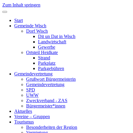
Zum Inhalt springen
Start
Gemeinde Wisch
Dorf Wisch
Dit un Dat in Wisch
Landwirtschaft
Gewerbe
Ortsteil Heidkate
Strand
Parkplatz
Parkgebühren
Gemeindevertretung
Grußwort Bürgermeisterin
Gemeindevertretung
SPD
UWW
Zweckverband - ZAS
Bürgermeister*innen
Aktuelles
Vereine – Gruppen
Tourismus
Besonderheiten der Region
Vermietung