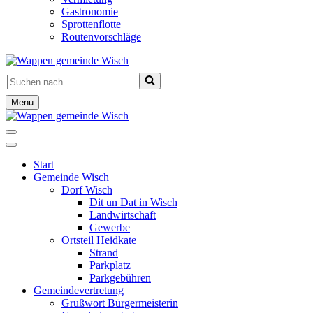
Gastronomie
Sprottenflotte
Routenvorschläge
Suchen
nach …
Menu
Navigationsmenü
Navigationsmenü
Start
Gemeinde Wisch
Dorf Wisch
Dit un Dat in Wisch
Landwirtschaft
Gewerbe
Ortsteil Heidkate
Strand
Parkplatz
Parkgebühren
Gemeindevertretung
Grußwort Bürgermeisterin