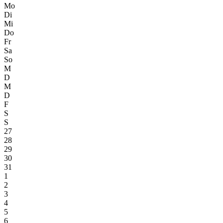
Mo
Di
Mi
Do
Fr
Sa
So
M
D
M
D
F
S
S
27
28
29
30
31
1
2
3
4
5
6