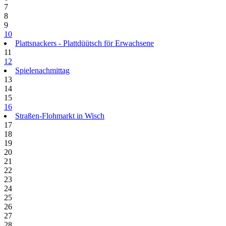
7
8
9
10
Plattsnackers - Plattdüütsch för Erwachsene
11
12
Spielenachmittag
13
14
15
16
Straßen-Flohmarkt in Wisch
17
18
19
20
21
22
23
24
25
26
27
28