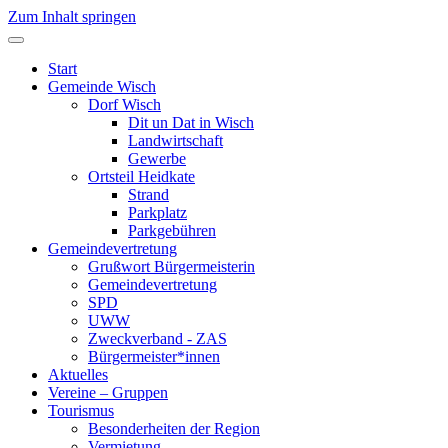
Zum Inhalt springen
Start
Gemeinde Wisch
Dorf Wisch
Dit un Dat in Wisch
Landwirtschaft
Gewerbe
Ortsteil Heidkate
Strand
Parkplatz
Parkgebühren
Gemeindevertretung
Grußwort Bürgermeisterin
Gemeindevertretung
SPD
UWW
Zweckverband - ZAS
Bürgermeister*innen
Aktuelles
Vereine – Gruppen
Tourismus
Besonderheiten der Region
Vermietung