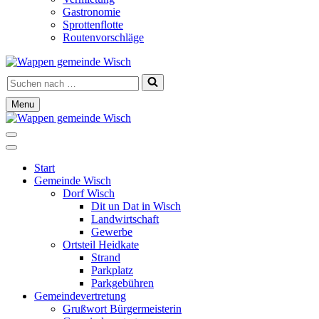
Gastronomie
Sprottenflotte
Routenvorschläge
Suchen
nach …
Menu
Navigationsmenü
Navigationsmenü
Start
Gemeinde Wisch
Dorf Wisch
Dit un Dat in Wisch
Landwirtschaft
Gewerbe
Ortsteil Heidkate
Strand
Parkplatz
Parkgebühren
Gemeindevertretung
Grußwort Bürgermeisterin