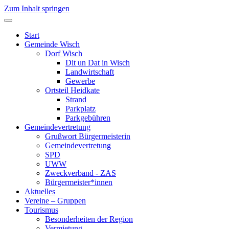
Zum Inhalt springen
Start
Gemeinde Wisch
Dorf Wisch
Dit un Dat in Wisch
Landwirtschaft
Gewerbe
Ortsteil Heidkate
Strand
Parkplatz
Parkgebühren
Gemeindevertretung
Grußwort Bürgermeisterin
Gemeindevertretung
SPD
UWW
Zweckverband - ZAS
Bürgermeister*innen
Aktuelles
Vereine – Gruppen
Tourismus
Besonderheiten der Region
Vermietung