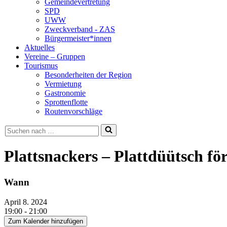
Gemeindevertretung
SPD
UWW
Zweckverband - ZAS
Bürgermeister*innen
Aktuelles
Vereine – Gruppen
Tourismus
Besonderheiten der Region
Vermietung
Gastronomie
Sprottenflotte
Routenvorschläge
Suchen
nach …
Plattsnackers – Plattdüütsch f
Wann
April 8. 2024
19:00 - 21:00
Zum Kalender hinzufügen