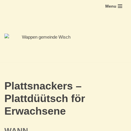
Menu
Zum
Inhalt
springen
Plattsnackers –
Plattdüütsch för
Erwachsene
WANN