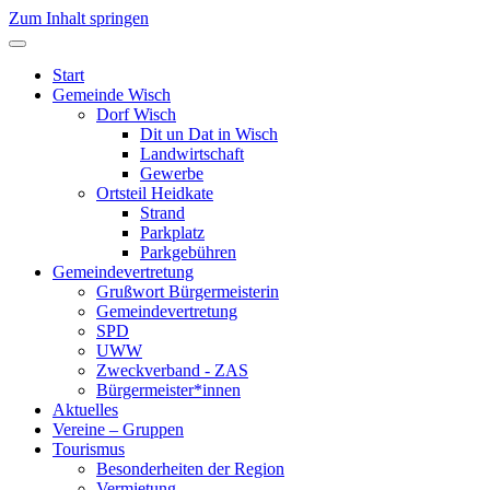
Zum Inhalt springen
Start
Gemeinde Wisch
Dorf Wisch
Dit un Dat in Wisch
Landwirtschaft
Gewerbe
Ortsteil Heidkate
Strand
Parkplatz
Parkgebühren
Gemeindevertretung
Grußwort Bürgermeisterin
Gemeindevertretung
SPD
UWW
Zweckverband - ZAS
Bürgermeister*innen
Aktuelles
Vereine – Gruppen
Tourismus
Besonderheiten der Region
Vermietung