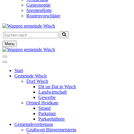
Gastronomie
Sprottenflotte
Routenvorschläge
Suchen
nach …
Menu
Navigationsmenü
Navigationsmenü
Start
Gemeinde Wisch
Dorf Wisch
Dit un Dat in Wisch
Landwirtschaft
Gewerbe
Ortsteil Heidkate
Strand
Parkplatz
Parkgebühren
Gemeindevertretung
Grußwort Bürgermeisterin