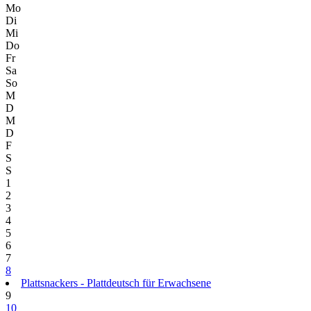
Mo
Di
Mi
Do
Fr
Sa
So
M
D
M
D
F
S
S
1
2
3
4
5
6
7
8
Plattsnackers - Plattdeutsch für Erwachsene
9
10