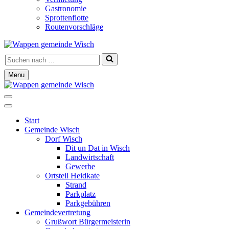
Gastronomie
Sprottenflotte
Routenvorschläge
Suchen
nach …
Menu
Navigationsmenü
Navigationsmenü
Start
Gemeinde Wisch
Dorf Wisch
Dit un Dat in Wisch
Landwirtschaft
Gewerbe
Ortsteil Heidkate
Strand
Parkplatz
Parkgebühren
Gemeindevertretung
Grußwort Bürgermeisterin