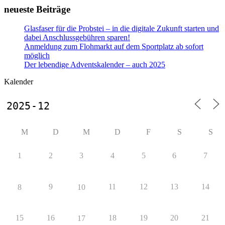
neueste Beiträge
Glasfaser für die Probstei – in die digitale Zukunft starten und
dabei Anschlussgebühren sparen!
Anmeldung zum Flohmarkt auf dem Sportplatz ab sofort
möglich
Der lebendige Adventskalender – auch 2025
Kalender
M
D
M
D
F
S
S
1
2
3
4
5
6
7
9
11
12
13
14
8
10
15
16
18
19
20
21
17