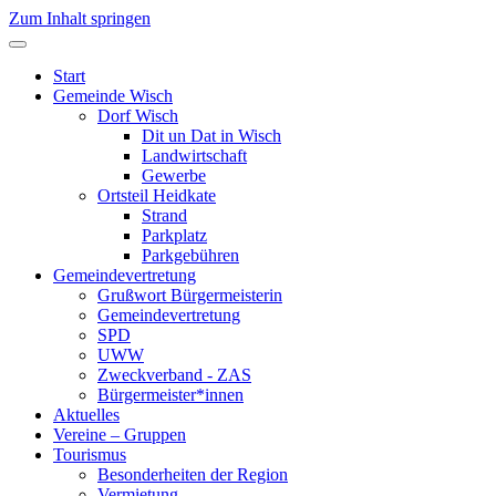
Zum Inhalt springen
Start
Gemeinde Wisch
Dorf Wisch
Dit un Dat in Wisch
Landwirtschaft
Gewerbe
Ortsteil Heidkate
Strand
Parkplatz
Parkgebühren
Gemeindevertretung
Grußwort Bürgermeisterin
Gemeindevertretung
SPD
UWW
Zweckverband - ZAS
Bürgermeister*innen
Aktuelles
Vereine – Gruppen
Tourismus
Besonderheiten der Region
Vermietung