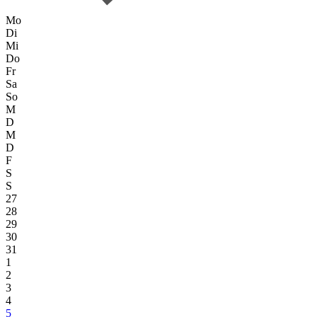
Mo
Di
Mi
Do
Fr
Sa
So
M
D
M
D
F
S
S
27
28
29
30
31
1
2
3
4
5