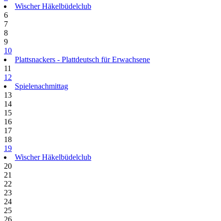
Wischer Häkelbüdelclub
6
7
8
9
10
Plattsnackers - Plattdeutsch für Erwachsene
11
12
Spielenachmittag
13
14
15
16
17
18
19
Wischer Häkelbüdelclub
20
21
22
23
24
25
26