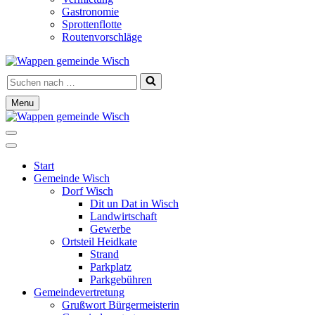
Gastronomie
Sprottenflotte
Routenvorschläge
Suchen
nach …
Menu
Navigationsmenü
Navigationsmenü
Start
Gemeinde Wisch
Dorf Wisch
Dit un Dat in Wisch
Landwirtschaft
Gewerbe
Ortsteil Heidkate
Strand
Parkplatz
Parkgebühren
Gemeindevertretung
Grußwort Bürgermeisterin