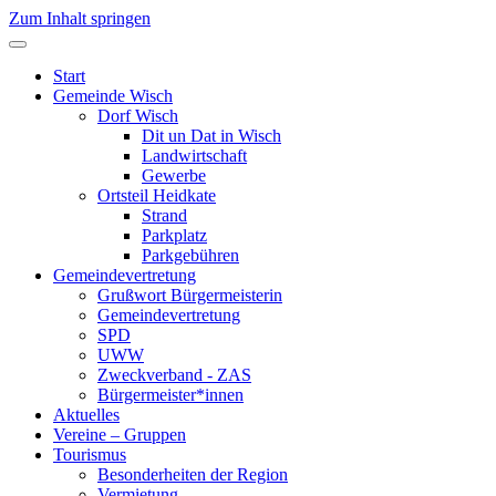
Zum Inhalt springen
Start
Gemeinde Wisch
Dorf Wisch
Dit un Dat in Wisch
Landwirtschaft
Gewerbe
Ortsteil Heidkate
Strand
Parkplatz
Parkgebühren
Gemeindevertretung
Grußwort Bürgermeisterin
Gemeindevertretung
SPD
UWW
Zweckverband - ZAS
Bürgermeister*innen
Aktuelles
Vereine – Gruppen
Tourismus
Besonderheiten der Region
Vermietung