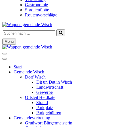
Gastronomie
Sprottenflotte
Routenvorschläge
Suchen
nach …
Menu
Navigationsmenü
Navigationsmenü
Start
Gemeinde Wisch
Dorf Wisch
Dit un Dat in Wisch
Landwirtschaft
Gewerbe
Ortsteil Heidkate
Strand
Parkplatz
Parkgebühren
Gemeindevertretung
Grußwort Bürgermeisterin