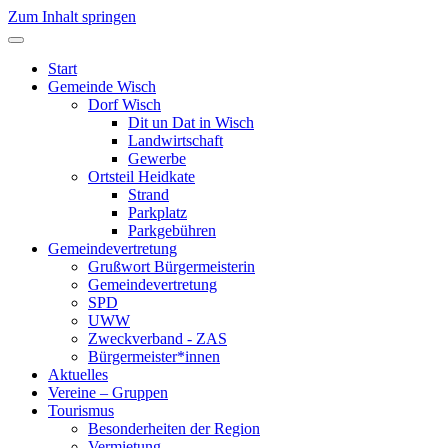
Zum Inhalt springen
Start
Gemeinde Wisch
Dorf Wisch
Dit un Dat in Wisch
Landwirtschaft
Gewerbe
Ortsteil Heidkate
Strand
Parkplatz
Parkgebühren
Gemeindevertretung
Grußwort Bürgermeisterin
Gemeindevertretung
SPD
UWW
Zweckverband - ZAS
Bürgermeister*innen
Aktuelles
Vereine – Gruppen
Tourismus
Besonderheiten der Region
Vermietung