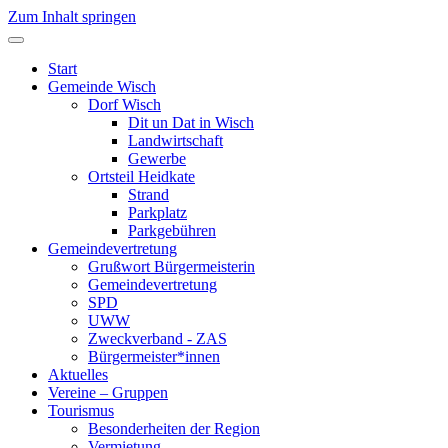
Zum Inhalt springen
Start
Gemeinde Wisch
Dorf Wisch
Dit un Dat in Wisch
Landwirtschaft
Gewerbe
Ortsteil Heidkate
Strand
Parkplatz
Parkgebühren
Gemeindevertretung
Grußwort Bürgermeisterin
Gemeindevertretung
SPD
UWW
Zweckverband - ZAS
Bürgermeister*innen
Aktuelles
Vereine – Gruppen
Tourismus
Besonderheiten der Region
Vermietung