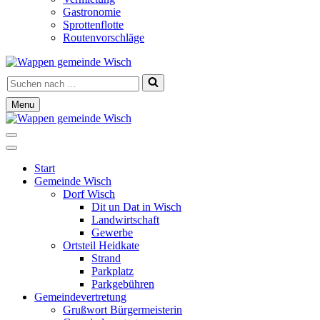
Gastronomie
Sprottenflotte
Routenvorschläge
Suchen
nach …
Menu
Navigationsmenü
Navigationsmenü
Start
Gemeinde Wisch
Dorf Wisch
Dit un Dat in Wisch
Landwirtschaft
Gewerbe
Ortsteil Heidkate
Strand
Parkplatz
Parkgebühren
Gemeindevertretung
Grußwort Bürgermeisterin