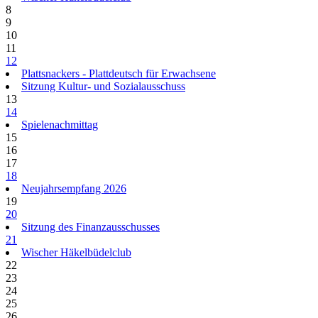
8
9
10
11
12
Plattsnackers - Plattdeutsch für Erwachsene
Sitzung Kultur- und Sozialausschuss
13
14
Spielenachmittag
15
16
17
18
Neujahrsempfang 2026
19
20
Sitzung des Finanzausschusses
21
Wischer Häkelbüdelclub
22
23
24
25
26