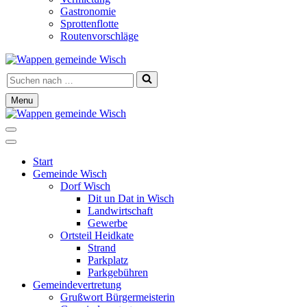
Gastronomie
Sprottenflotte
Routenvorschläge
Suchen
nach …
Menu
Navigationsmenü
Navigationsmenü
Start
Gemeinde Wisch
Dorf Wisch
Dit un Dat in Wisch
Landwirtschaft
Gewerbe
Ortsteil Heidkate
Strand
Parkplatz
Parkgebühren
Gemeindevertretung
Grußwort Bürgermeisterin