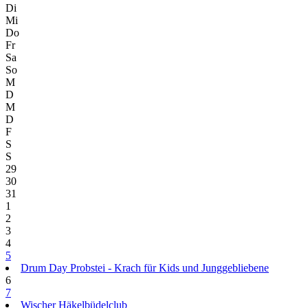
Di
Mi
Do
Fr
Sa
So
M
D
M
D
F
S
S
29
30
31
1
2
3
4
5
Drum Day Probstei - Krach für Kids und Junggebliebene
6
7
Wischer Häkelbüdelclub