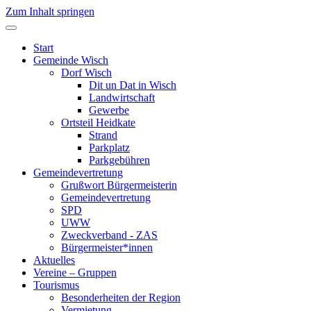
Zum Inhalt springen
Start
Gemeinde Wisch
Dorf Wisch
Dit un Dat in Wisch
Landwirtschaft
Gewerbe
Ortsteil Heidkate
Strand
Parkplatz
Parkgebühren
Gemeindevertretung
Grußwort Bürgermeisterin
Gemeindevertretung
SPD
UWW
Zweckverband - ZAS
Bürgermeister*innen
Aktuelles
Vereine – Gruppen
Tourismus
Besonderheiten der Region
Vermietung