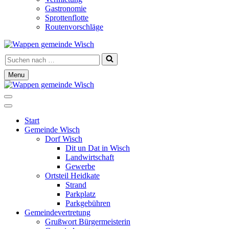
Gastronomie
Sprottenflotte
Routenvorschläge
Suchen
nach …
Menu
Navigationsmenü
Navigationsmenü
Start
Gemeinde Wisch
Dorf Wisch
Dit un Dat in Wisch
Landwirtschaft
Gewerbe
Ortsteil Heidkate
Strand
Parkplatz
Parkgebühren
Gemeindevertretung
Grußwort Bürgermeisterin