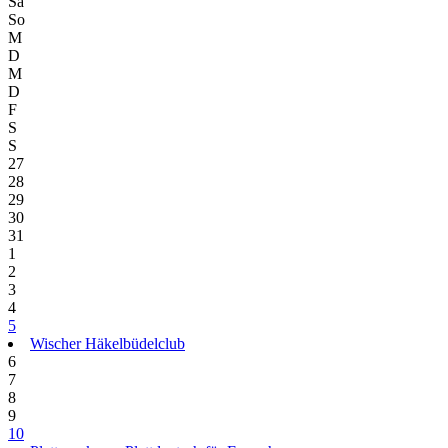
Sa
So
M
D
M
D
F
S
S
27
28
29
30
31
1
2
3
4
5
Wischer Häkelbüdelclub
6
7
8
9
10