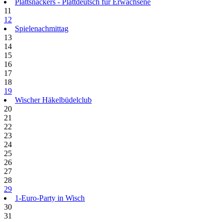
Plattsnackers - Plattdeutsch für Erwachsene
11
12
Spielenachmittag
13
14
15
16
17
18
19
Wischer Häkelbüdelclub
20
21
22
23
24
25
26
27
28
29
1-Euro-Party in Wisch
30
31