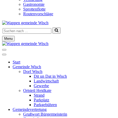
Gastronomie
Sprottenflotte
Routenvorschläge
Suchen
nach …
Menu
Navigationsmenü
Navigationsmenü
Start
Gemeinde Wisch
Dorf Wisch
Dit un Dat in Wisch
Landwirtschaft
Gewerbe
Ortsteil Heidkate
Strand
Parkplatz
Parkgebühren
Gemeindevertretung
Grußwort Bürgermeisterin