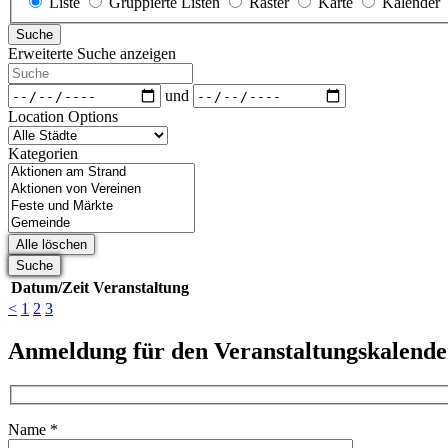
Liste
Gruppierte Listen
Raster
Karte
Kalender
für
Suche
Suchergebnisse
Erweiterte Suche anzeigen
Suche
Daten
und
Location Options
Ort
Kategorien
Kategorien
Alle löschen
Suche
Datum/Zeit
Veranstaltung
<
1
2
3
Anmeldung für den Veranstaltungskalende
Name *