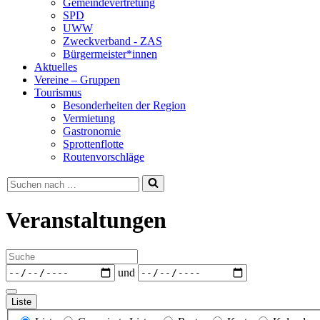
Gemeindevertretung
SPD
UWW
Zweckverband - ZAS
Bürgermeister*innen
Aktuelles
Vereine – Gruppen
Tourismus
Besonderheiten der Region
Vermietung
Gastronomie
Sprottenflotte
Routenvorschläge
Suchen
nach …
Veranstaltungen
Suche
Daten
und
Liste
Anzeigetyp