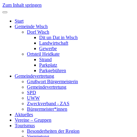
Zum Inhalt springen
Start
Gemeinde Wisch
Dorf Wisch
Dit un Dat in Wisch
Landwirtschaft
Gewerbe
Ortsteil Heidkate
Strand
Parkplatz
Parkgebühren
Gemeindevertretung
Grußwort Bürgermeisterin
Gemeindevertretung
SPD
UWW
Zweckverband - ZAS
Bürgermeister*innen
Aktuelles
Vereine – Gruppen
Tourismus
Besonderheiten der Region
Vermietung