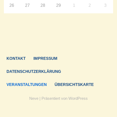
26
27
28
29
1
2
3
KONTAKT
IMPRESSUM
DATENSCHUTZERKLÄRUNG
VERANSTALTUNGEN
ÜBERSICHTSKARTE
Neve
| Präsentiert von
WordPress