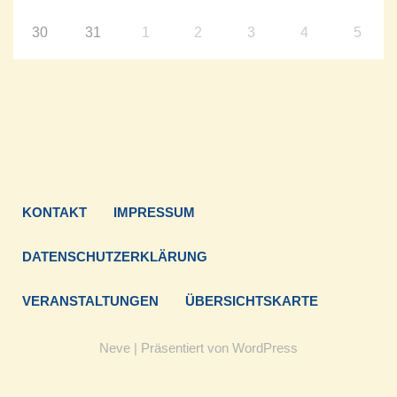
30
31
1
2
3
4
5
KONTAKT
IMPRESSUM
DATENSCHUTZERKLÄRUNG
VERANSTALTUNGEN
ÜBERSICHTSKARTE
Neve
| Präsentiert von
WordPress