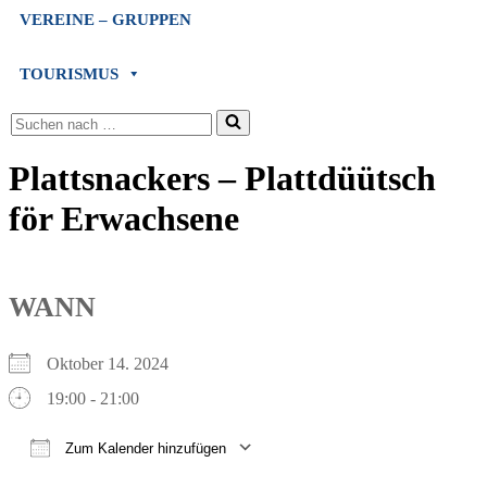
VEREINE – GRUPPEN
TOURISMUS
Suchen
nach …
Plattsnackers – Plattdüütsch
för Erwachsene
WANN
Oktober 14. 2024
19:00 - 21:00
Zum Kalender hinzufügen
ICS herunterladen
Google Kalender
iCalendar
Office 365
Outlook Live