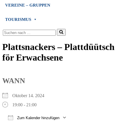
VEREINE – GRUPPEN
TOURISMUS
Suchen
nach …
Plattsnackers – Plattdüütsch
för Erwachsene
WANN
Oktober 14. 2024
19:00 - 21:00
Zum Kalender hinzufügen
ICS herunterladen
Google Kalender
iCalendar
Office 365
Outlook Live